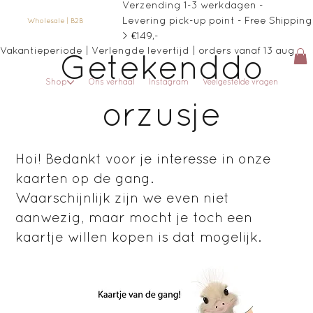
Verzending 1-3 werkdagen -
Levering pick-up point - Free Shipping
Wholesale | B2B
> €149,-
Vakantieperiode | Verlengde levertijd | orders vanaf 13 aug
Getekenddo
Shop
Ons verhaal
Instagram
Veelgestelde vragen
orzusje
Hoi! Bedankt voor je interesse in onze
kaarten op de gang.
Waarschijnlijk zijn we even niet
aanwezig, maar mocht je toch een
kaartje willen kopen is dat mogelijk.