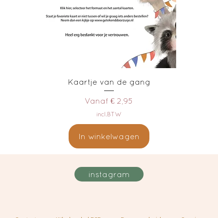
Kaartje van de gang
Verkoopprijs
Vanaf
€ 2,95
incl.BTW
In winkelwagen
instagram