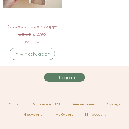
Cadeau Labels Aapje
Normale prijs
Verkoopprijs
€ 5,95
€ 2,98
incl.BTW
In winkelwagen
instagram
Contact
Wholesale | B2B
Duurzaamheid
Overige
Nieuwsbrief
My Orders
Mijn account