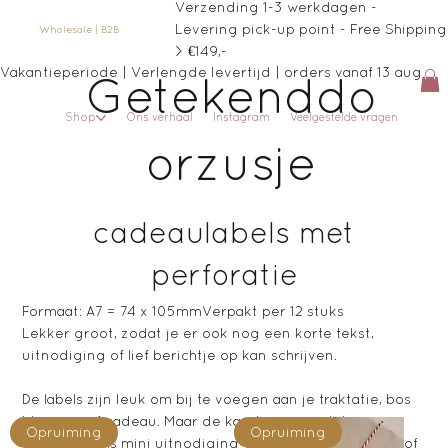
Verzending 1-3 werkdagen -
Levering pick-up point - Free Shipping
Wholesale | B2B
> €149,-
Vakantieperiode | Verlengde levertijd | orders vanaf 13 aug
Getekenddo
Shop
Ons verhaal
Instagram
Veelgestelde vragen
orzusje
cadeaulabels met
perforatie
Formaat: A7 = 74 x 105mmVerpakt per 12 stuks
Lekker groot, zodat je er ook nog een korte tekst,
uitnodiging of lief berichtje op kan schrijven.
De labels zijn leuk om bij te voegen aan je traktatie, bos
bloemen of cadeau. Maar de kaarten zijn ook te
Opruiming
Opruiming
gebruiken als mini uitnodiging voor het kinderfeestje of