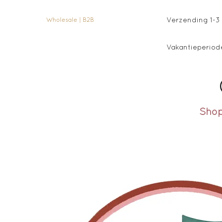
Verzending 1-3 
Wholesale | B2B
Vakantieperiode
Sho