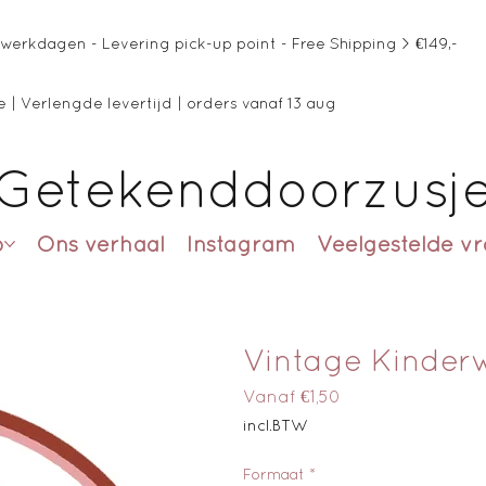
werkdagen - Levering pick-up point - Free Shipping > €149,-
 | Verlengde levertijd | orders vanaf 13 aug
Getekenddoorzusj
p
Ons verhaal
Instagram
Veelgestelde v
Vintage Kinde
Verkoopprijs
Vanaf
€1,50
incl.BTW
Formaat
*