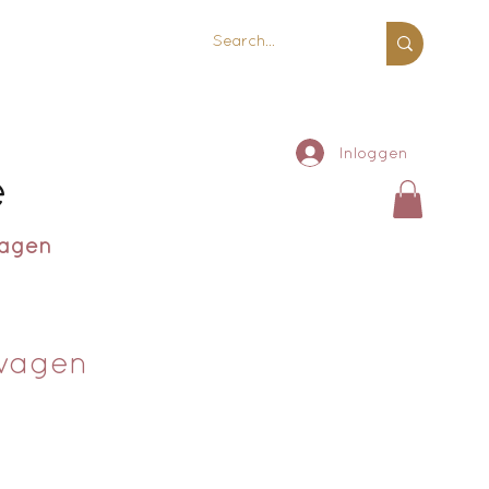
Inloggen
e
ragen
rwagen