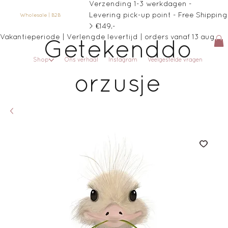
Verzending 1-3 werkdagen -
Levering pick-up point - Free Shipping
Wholesale | B2B
> €149,-
Vakantieperiode | Verlengde levertijd | orders vanaf 13 aug
Getekenddo
Shop
Ons verhaal
Instagram
Veelgestelde vragen
orzusje