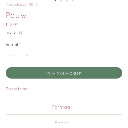
Productcode: 11047
Pauw
Prijs
€ 2,95
incl.BTW
Aantal
*
In winkelwagen
Zo trots als...
Formaat
Deze kaart is uitsluitend in A6 formaat uitgegeven.
Papier