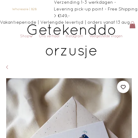
Verzending 1-3 werkdagen -
Levering pick-up point - Free Shipping
Wholesale | B2B
> €149,-
Vakantieperiode | Verlengde levertijd | orders vanaf 13 aug
Getekenddo
Shop
Ons verhaal
Instagram
Veelgestelde vragen
orzusje