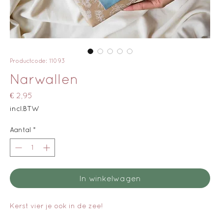
Productcode: 11093
Narwallen
Prijs
€ 2,95
incl.BTW
Aantal
*
In winkelwagen
Kerst vier je ook in de zee!