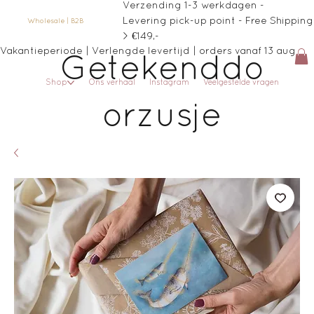
Verzending 1-3 werkdagen -
Levering pick-up point - Free Shipping
Wholesale | B2B
> €149,-
Vakantieperiode | Verlengde levertijd | orders vanaf 13 aug
Getekenddo
Shop
Ons verhaal
Instagram
Veelgestelde vragen
orzusje