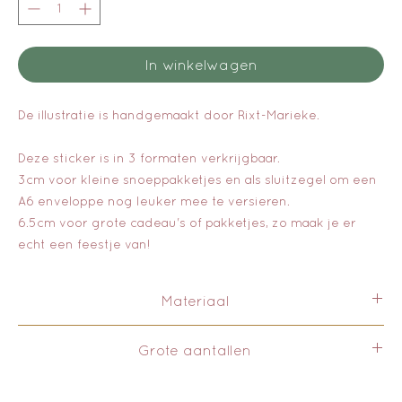
In winkelwagen
De illustratie is handgemaakt door Rixt-Marieke.
Deze sticker is in 3 formaten verkrijgbaar.
3cm voor kleine snoeppakketjes en als sluitzegel om een
A6 enveloppe nog leuker mee te versieren.
6.5cm voor grote cadeau's of pakketjes, zo maak je er
echt een feestje van!
Materiaal
Deze stickers zijn gemaakt van papier, het is duurzaam en
Grote aantallen
recyclebaar. De stickers zijn hebben een matte uitstraling.
Wil je vanaf 100 stuks kopen, neem dan contact met ons