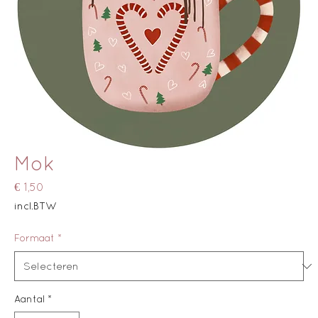
Mok
Prijs
€ 1,50
incl.BTW
Formaat
*
Aantal
*