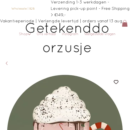
Verzending 1-3 werkdagen -
Levering pick-up point - Free Shipping
Wholesale | B2B
> €149,-
Vakantieperiode | Verlengde levertijd | orders vanaf 13 aug
Getekenddo
Shop
Ons verhaal
Instagram
Veelgestelde vragen
orzusje