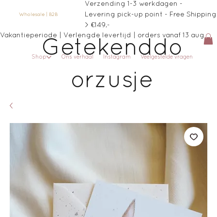
Verzending 1-3 werkdagen -
Levering pick-up point - Free Shipping
Wholesale | B2B
> €149,-
Vakantieperiode | Verlengde levertijd | orders vanaf 13 aug
Getekenddo
Shop
Ons verhaal
Instagram
Veelgestelde vragen
orzusje