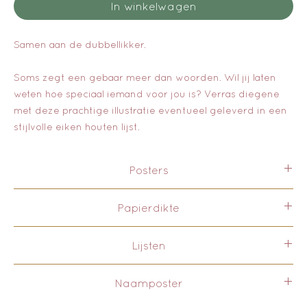
In winkelwagen
Samen aan de dubbellikker.
Soms zegt een gebaar meer dan woorden. Wil jij laten
weten hoe speciaal iemand voor jou is? Verras diegene
met deze prachtige illustratie eventueel geleverd in een
stijlvolle eiken houten lijst.
Posters
De posters worden speciaal voor jullie gedrukt. Zo
Papierdikte
hebben wij nooit voorraad over en supporten wij
ondernemers in eigen omgeving. De lijsten worden per
300g/m2
stuk gemaakt. Wij hanteren een leveringstijd van 1 a 3
Lijsten
dagen.
Liever een ander formaat, neem
contact
met ons op.
De houten lijsten worden in Nederland gemaakt. De
Naamposter
aluminium lijsten in Duitsland geproduceerd. Ze worden
allemaal in plexiglas geleverd, waarmee wij de kans op