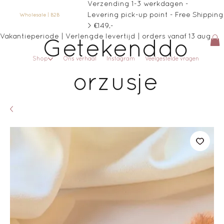
Verzending 1-3 werkdagen -
Levering pick-up point - Free Shipping
Wholesale | B2B
> €149,-
Vakantieperiode | Verlengde levertijd | orders vanaf 13 aug
Getekenddo
Shop
Ons verhaal
Instagram
Veelgestelde vragen
orzusje