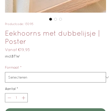
Productcode: 13095
Eekhoorns met dubbelijsje |
Poster
Verkoopprijs
Vanaf
€19,95
incl.BTW
Formaat
*
Aantal
*