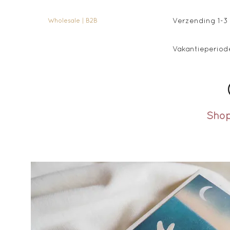
Verzending 1-3 
Wholesale | B2B
Vakantieperiode
Sho