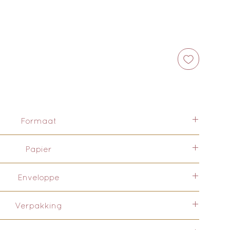
Formaat
A6 formaat uitgegeven. Maar is beschikbaar als poster.
Papier
ni Crush in 350gr. Het milieuvriendelijke papier wordt
Enveloppe
uceerd in Italië. Bijzonder aan het papier is dat 15%
 wordt door biologische landbouwafval. 40% van de
met bijpassende Tulp enveloppe. 120 grams duurzaam
cled papier. Door op deze manier te produceren wordt
Verpakking
enbollen. Een echt Nederlands product.
druk op boomkap verlaagt.
n worden verpakt in een duurzaam eco verpakking,