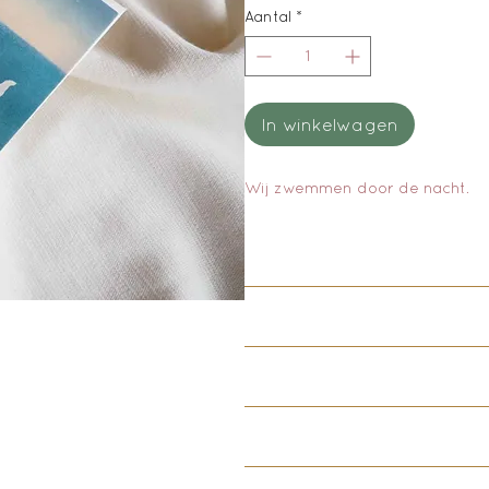
Aantal
*
In winkelwagen
Wij zwemmen door de nacht.
Deze kaart is uitsluitend in 
Deze kaart is gedrukt op Favi
met 100% groene energie geprod
van de papierpulp vervangen
De kaarten worden geleverd 
gebruikte grondstof is gerecy
papier van tulp
de 
Deze kaarten en enveloppe