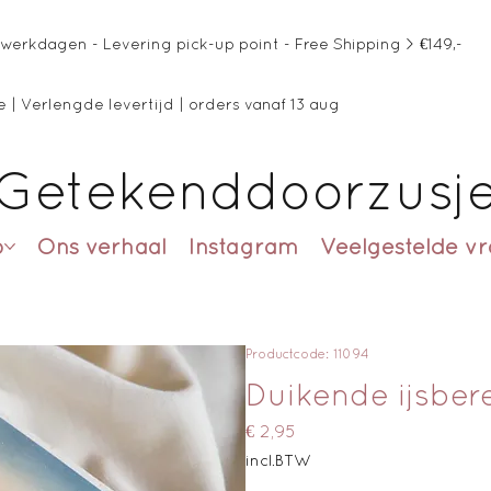
werkdagen - Levering pick-up point - Free Shipping > €149,-
 | Verlengde levertijd | orders vanaf 13 aug
Getekenddoorzusj
p
Ons verhaal
Instagram
Veelgestelde v
Productcode: 11094
Duikende ijsber
Prijs
€ 2,95
incl.BTW