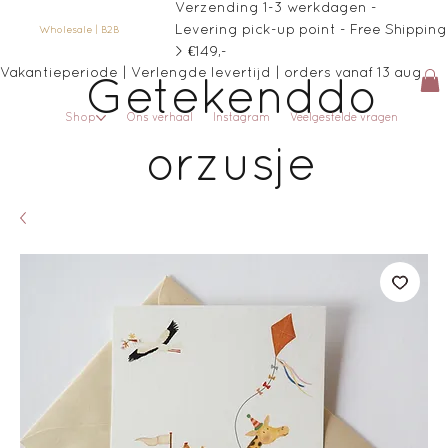
Verzending 1-3 werkdagen -
Levering pick-up point - Free Shipping
Wholesale | B2B
> €149,-
Vakantieperiode | Verlengde levertijd | orders vanaf 13 aug
Getekenddo
Shop
Ons verhaal
Instagram
Veelgestelde vragen
orzusje