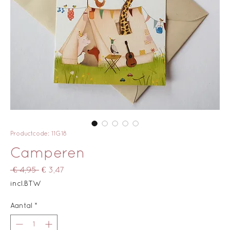
Productcode: 11G18
Camperen
Normale
Verkoopprijs
 € 4,95 
€ 3,47
prijs
incl.BTW
Aantal
*