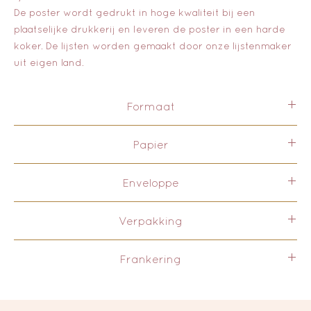
De poster wordt gedrukt in hoge kwaliteit bij een
plaatselijke drukkerij en leveren de poster in een harde
koker. De lijsten worden gemaakt door onze lijstenmaker
uit eigen land.
Formaat
Deze kaart is zowel in A6 als in A5 formaat uitgegeven. En
Papier
ook beschikbaar als poster.
Deze kaart is gedrukt op Fedrigoni's Tintoretto, een hoge
Enveloppe
kwaliteit FSC en ECF papier van 300 gram/s uit Italië.
De kaarten worden geleverd met bijpassende kraft
Verpakking
enveloppe. Kraft papier heeft een authentiek karakter.
Papierdikte: 120gram/s met gomsluiting.
De kaart en enveloppe worden standaard geleverd in
Frankering
papieren zakje, geleverd in een verstevigde enveloppe of
brievenbuspakket.
Kaart + enveloppe = 18 gram en kan daarom met 1
postzegel verstuurd worden.