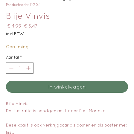
Productcode: 11G04
Blije Vinvis
Normale
Verkoopprijs
 € 4,95 
€ 3,47
prijs
incl.BTW
Opruiming
Aantal
*
In winkelwagen
Blije Vinvis.
De illustratie is handgemaakt door Rixt-Marieke.
Deze kaart is ook verkrijgbaar als poster en als poster met
lijst.