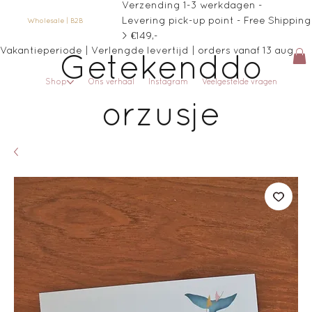
Verzending 1-3 werkdagen -
Levering pick-up point - Free Shipping
Wholesale | B2B
> €149,-
Vakantieperiode | Verlengde levertijd | orders vanaf 13 aug
Getekenddo
Shop
Ons verhaal
Instagram
Veelgestelde vragen
orzusje